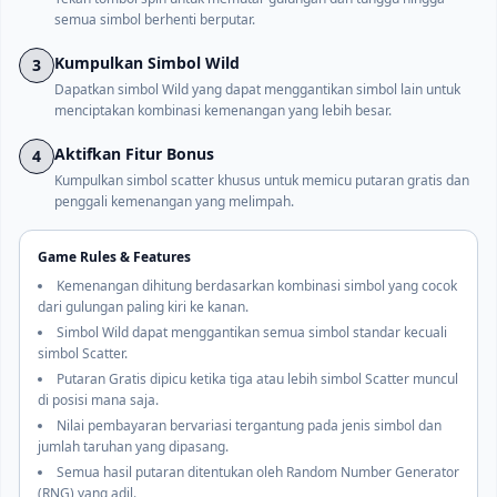
semua simbol berhenti berputar.
Kumpulkan Simbol Wild
3
Dapatkan simbol Wild yang dapat menggantikan simbol lain untuk
menciptakan kombinasi kemenangan yang lebih besar.
Aktifkan Fitur Bonus
4
Kumpulkan simbol scatter khusus untuk memicu putaran gratis dan
penggali kemenangan yang melimpah.
Game Rules & Features
Kemenangan dihitung berdasarkan kombinasi simbol yang cocok
dari gulungan paling kiri ke kanan.
Simbol Wild dapat menggantikan semua simbol standar kecuali
simbol Scatter.
Putaran Gratis dipicu ketika tiga atau lebih simbol Scatter muncul
di posisi mana saja.
Nilai pembayaran bervariasi tergantung pada jenis simbol dan
jumlah taruhan yang dipasang.
Semua hasil putaran ditentukan oleh Random Number Generator
(RNG) yang adil.