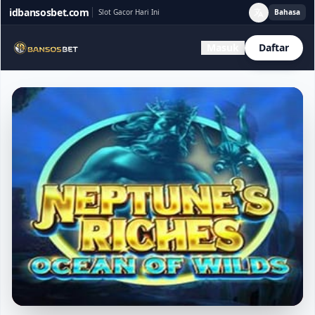
idbansosbet.com
Slot Gacor Hari Ini
Bahasa
Masuk
Daftar