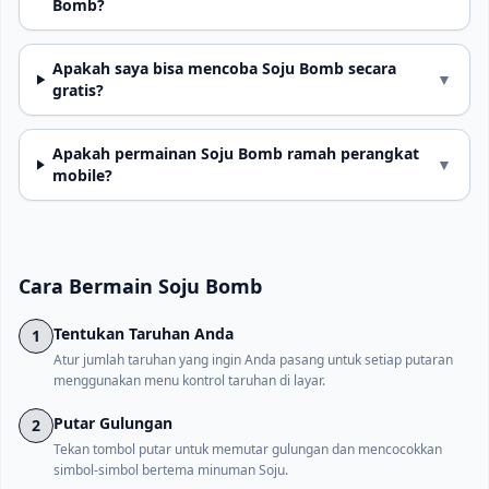
Bomb?
Apakah saya bisa mencoba Soju Bomb secara
▼
gratis?
Apakah permainan Soju Bomb ramah perangkat
▼
mobile?
Cara Bermain Soju Bomb
Tentukan Taruhan Anda
1
Atur jumlah taruhan yang ingin Anda pasang untuk setiap putaran
menggunakan menu kontrol taruhan di layar.
Putar Gulungan
2
Tekan tombol putar untuk memutar gulungan dan mencocokkan
simbol-simbol bertema minuman Soju.