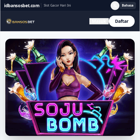
idbansosbet.com
Slot Gacor Hari Ini
Bahasa
Masuk
Daftar