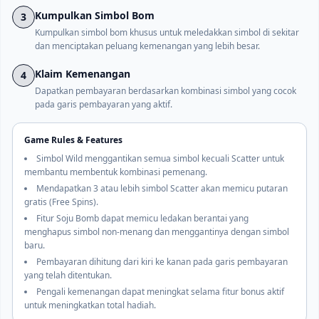
Kumpulkan Simbol Bom
3
Kumpulkan simbol bom khusus untuk meledakkan simbol di sekitar
dan menciptakan peluang kemenangan yang lebih besar.
Klaim Kemenangan
4
Dapatkan pembayaran berdasarkan kombinasi simbol yang cocok
pada garis pembayaran yang aktif.
Game Rules & Features
Simbol Wild menggantikan semua simbol kecuali Scatter untuk
membantu membentuk kombinasi pemenang.
Mendapatkan 3 atau lebih simbol Scatter akan memicu putaran
gratis (Free Spins).
Fitur Soju Bomb dapat memicu ledakan berantai yang
menghapus simbol non-menang dan menggantinya dengan simbol
baru.
Pembayaran dihitung dari kiri ke kanan pada garis pembayaran
yang telah ditentukan.
Pengali kemenangan dapat meningkat selama fitur bonus aktif
untuk meningkatkan total hadiah.