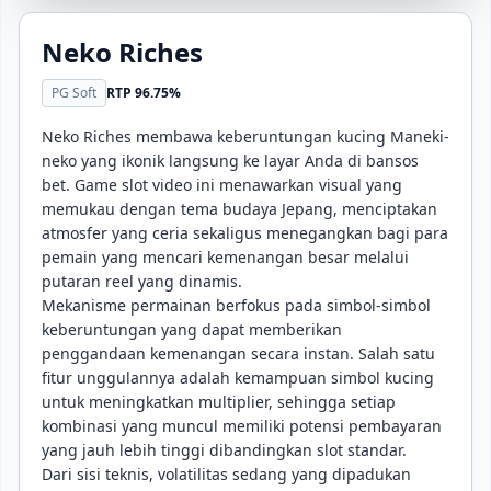
▶
Neko Riches
PG Soft
RTP 96.75%
Neko Riches membawa keberuntungan kucing Maneki-
neko yang ikonik langsung ke layar Anda di bansos
bet. Game slot video ini menawarkan visual yang
memukau dengan tema budaya Jepang, menciptakan
atmosfer yang ceria sekaligus menegangkan bagi para
pemain yang mencari kemenangan besar melalui
putaran reel yang dinamis.
Mekanisme permainan berfokus pada simbol-simbol
keberuntungan yang dapat memberikan
penggandaan kemenangan secara instan. Salah satu
fitur unggulannya adalah kemampuan simbol kucing
untuk meningkatkan multiplier, sehingga setiap
kombinasi yang muncul memiliki potensi pembayaran
yang jauh lebih tinggi dibandingkan slot standar.
Dari sisi teknis, volatilitas sedang yang dipadukan