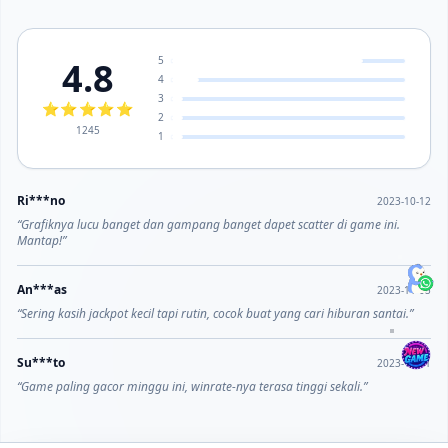
5
4.8
4
3
⭐⭐⭐⭐⭐
2
1245
1
Ri***no
2023-10-12
“Grafiknya lucu banget dan gampang banget dapet scatter di game ini.
Mantap!”
An***as
2023-11-05
“Sering kasih jackpot kecil tapi rutin, cocok buat yang cari hiburan santai.”
3209 - 
Su***to
2023-12-01
“Game paling gacor minggu ini, winrate-nya terasa tinggi sekali.”