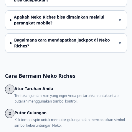
Apakah Neko Riches bisa dimainkan melalui
▼
perangkat mobile?
Bagaimana cara mendapatkan jackpot di Neko
▼
Riches?
Cara Bermain Neko Riches
Atur Taruhan Anda
1
Tentukan jumlah koin yang ingin Anda pertaruhkan untuk setiap
putaran menggunakan tombol kontrol.
Putar Gulungan
2
Klik tombol spin untuk memutar gulungan dan mencocokkan simbol-
simbol keberuntungan Neko.